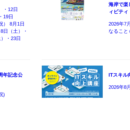
海岸で楽
土）・12日
ィビティ
・19日
） 8月1日
2026年
8日（土）・
なること
）・23日
周年記念公
ITスキル
2026年8
祝)