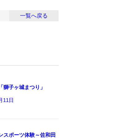
一覧へ戻る
「獅子ヶ城まつり」
8月11日
ンスポーツ体験～佐和田