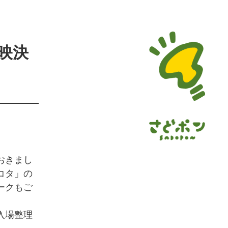
映決
おきまし
コタ」の
ークもご
入場整理