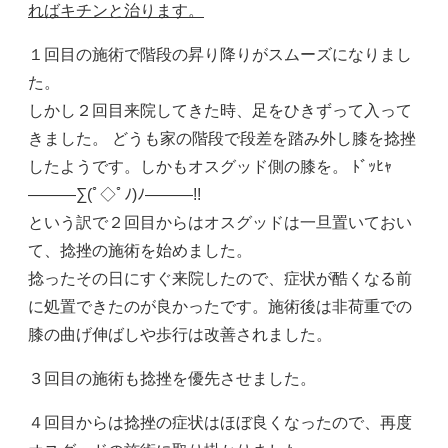
ればキチンと治ります。
１回目の施術で階段の昇り降りがスムーズになりまし
た。
しかし２回目来院してきた時、足をひきずって入って
きました。 どうも家の階段で段差を踏み外し膝を捻挫
したようです。しかもオスグッド側の膝を。 ﾄﾞｯﾋｬ
―――∑(ﾟ◇ﾟﾉ)ﾉ―――!!
という訳で２回目からはオスグッドは一旦置いておい
て、捻挫の施術を始めました。
捻ったその日にすぐ来院したので、症状が酷くなる前
に処置できたのが良かったです。施術後は非荷重での
膝の曲げ伸ばしや歩行は改善されました。
３回目の施術も捻挫を優先させました。
４回目からは捻挫の症状はほぼ良くなったので、再度