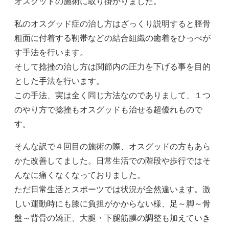
オスグッドの施術に取り掛かりました。
私のオスグッド症の治し方はざっくり説明すると脛骨
粗面に付着する靭帯などの結合組織の癒着をひっぺが
す手法を行います。
そして捻挫の治し方は関節内の圧力を下げる事を目的
とした手法を行います。
この手法、実は全く同じ方法なのでありまして、１つ
のやり方で捻挫もオスグッドも治せる超優れもので
す。
そんな訳で４回目の施術の際、オスグッドの方もあら
かた改善してました。日常生活での階段や歩行ではそ
んなに痛くなくなっておりました。
ただ日常生活とスポーツでは状況が全然違います。激
しい運動時にも膝に負担がかからない様、足～脚～骨
盤～背骨の矯正、大腿・下腿筋膜の調整も加えていき