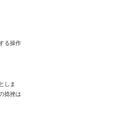
する操作
としま
の捻挫は