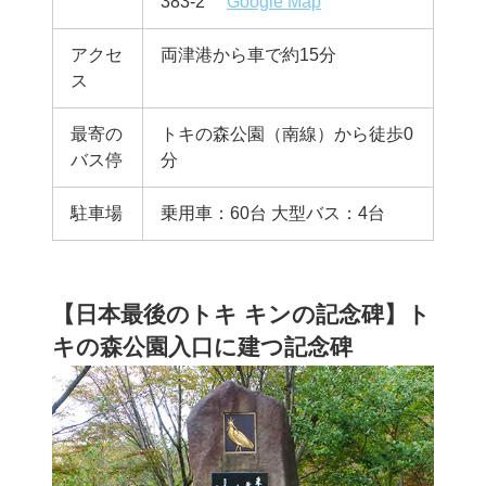
383-2
Google Map
アクセ
両津港から車で約15分
ス
最寄の
トキの森公園（南線）から徒歩0
バス停
分
駐車場
乗用車：60台 大型バス：4台
【日本最後のトキ キンの記念碑】ト
キの森公園入口に建つ記念碑